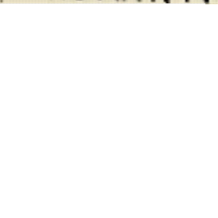
本日の店舗状況
CLOSED
10:30 ~
18:30
✎ シンワショップ本店 & 店舗限定企画 開催中！！
（ 店舗の注意事項 ）
at.東大阪本店実店舗（ショールーム）
HERE→
※ 当店はオンラインストアの商品を一部御覧いただけるショール
ームとなっております。
※ 弊社の商品ぺージが閲覧できるタブレットが設置してありま
す。